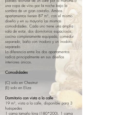
puedes disfrutar de un café por la mañana o
una copa de vino por la noche bajo la
sombra de un gran castaño. Ambos
apartamentos tienen 87 m², con el mismo
diseño y en su mayoría las mismas
comodidades. Cada uno tiene una amplia
sala de estar, dos dormitorios espaciosos,
cocina completamente equipada, comedor
separado, baño con inodoro y un inodoro
separado.
La diferencia entre los dos apartamentos
radica principalmente en sus diseños
interiores únicos.
Comodidades
(C) solo en Chestnut
(E) solo en Eliza
Dormitorio con vista a la calle
19 m², vista a la calle, disponible para 3
huéspedes
1 cama tamaño king (180*200), 1 cama